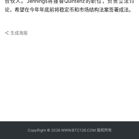
合伙人。Jennings将接替Quintenz的职位，负责立法讨
子
论，希望在今年年底前将稳定币和市场结构法案签署成法。
钱
包
生成海报
香
港
银
行
证
券
交
易
所
地
址
CopyRight © 2026 WWW.BTC126.COM 版权所有
证