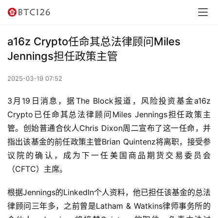
讯
资
a16z Crypto任命其总法律顾问Miles
讯
Jennings担任政策主管
行
2025-03-19 07:52
情
3月19日消息，据The Block报道，风险投资基金a16z 
交
Crypto已任命其总法律顾问Miles Jennings担任政策主
易
管。创始普通合伙人Chris Dixon周二宣布了这一任命，并
所
指出该基金的前任政策主管Brian Quintenz将离职，接受参
议院的确认，成为下一任美国商品期货交易委员会
虚
（CFTC）主席。
拟
卡
根据Jennings的LinkedIn个人资料，他已担任该基金的总法
律顾问三年多，之前曾是Latham & Watkins律师事务所的
电