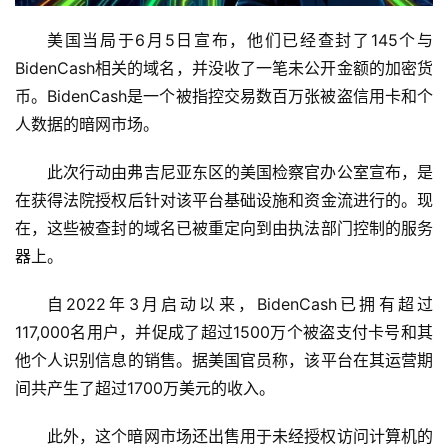
页
美国当局于6月5日宣布，他们已经查封了145个与
BidenCash相关的域名，并没收了一笔未公开金额的加密货
快
讯
币。BidenCash是一个被指控交易数百万张被盗信用卡和个
人数据的暗网市场。
资
讯
此次行动由弗吉尼亚东区的美国检察官办公室宣布，是
在获得法院授权后针对该平台基础设施和资金流进行的。现
行
在，这些被查封的域名已被重定向到由执法部门控制的服务
情
器上。
自2022年3月启动以来，BidenCash已拥有超过
交
易
117,000名用户，并促成了超过1500万个被盗支付卡号和其
所
他个人识别信息的销售。据美国官员称，该平台在其运营期
间共产生了超过1700万美元的收入。
虚
拟
此外，这个暗网市场还出售用于未经授权访问计算机的