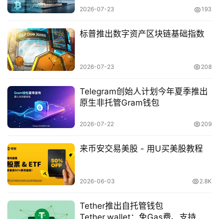
地
2026-07-23
193
址
证
标普推出数字资产区块链基础指数
明
2026-07-23
208
其
它
Telegram创始人计划今年夏季推出
原生非托管Gram钱包
2026-07-22
209
来币安交易美股 - 用U买美股教程
2026-06-03
2.8K
Tether推出自托管钱包
Tether.wallet：免Gas费、支持