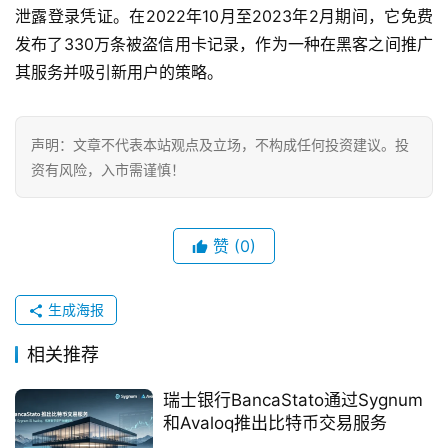
卡
泄露登录凭证。在2022年10月至2023年2月期间，它免费
发布了330万条被盗信用卡记录，作为一种在黑客之间推广
电
其服务并吸引新用户的策略。
子
钱
包
声明：文章不代表本站观点及立场，不构成任何投资建议。投
资有风险，入市需谨慎！
香
港
银
赞
(0)
行
生成海报
证
券
相关推荐
交
易
瑞士银行BancaStato通过Sygnum
所
和Avaloq推出比特币交易服务