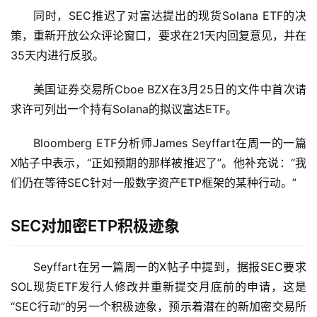
拟
同时，SEC推迟了对富达提出的现货Solana ETF的决
卡
策，重新开放公众评论窗口，要求在21天内回复意见，并在
35天内进行反驳。
电
子
美国证券交易所Cboe BZX在3月25日的文件中首次请
钱
求许可列出一个持有Solana的拟议富达ETF。
包
Bloomberg ETF分析师James Seyffart在周一的一篇
香
X帖子中表示，“正如预期的那样被推迟了”。他补充说：“我
港
们仍在等待SEC针对一般数字资产ETP框架的某种行动。”
银
行
SEC对加密ETP积极迹象
证
券
Seyffart在另一篇周一的X帖子中提到，据报SEC要求
交
SOL现货ETF发行人修改并重新提交月底前的申请，这是
易
“SEC行动”的另一个积极迹象，预示着潜在的新加密交易所
所