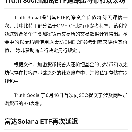
Truth Social加密ETF追踪比特币和以太坊
首
页
Truth Social提出其ETF的净资产价值将每天评估一
次，其中比特币部分基于CME CF比特币参考利率，该利率
快
通过聚合多个主要加密货币交易所的交易数据计算得出。基
讯
金中的以太坊则使用以太坊CME CF参考利率来评估其价
值，“除非赞助商自行决定另行规定”。
资
讯
根据文件，加密货币托管人还将把基金的比特币和以太
坊保存在其客户基础之外的独立账户中，并将私钥存储在冷
行
钱包中。
情
Truth Social于6月16日首次向SEC提交了涉及两种加
交
密货币的S-1表格。
易
所
富达Solana ETF再次延迟
虚