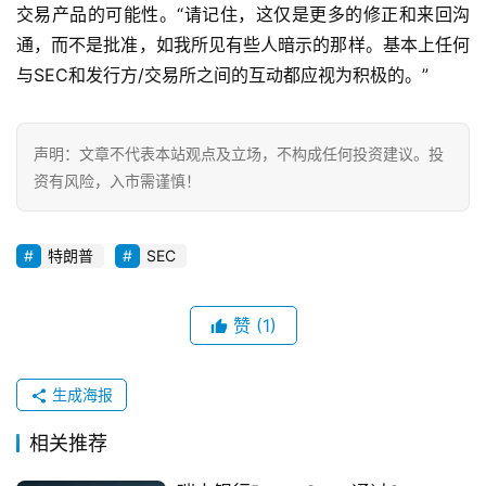
交易产品的可能性。“请记住，这仅是更多的修正和来回沟
通，而不是批准，如我所见有些人暗示的那样。基本上任何
地
与SEC和发行方/交易所之间的互动都应视为积极的。”
址
证
明
声明：文章不代表本站观点及立场，不构成任何投资建议。投
资有风险，入市需谨慎！
其
它
特朗普
SEC
赞
(1)
生成海报
相关推荐