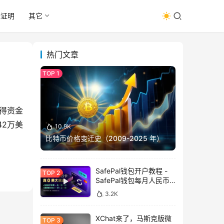
址证明
其它
热门文章
录得资金
42万美
10.9K
比特币价格变迁史（2009-2025 年）
SafePal钱包开户教程 -
SafePal钱包每月人民币
消费前666U享受汇损补
3.2K
贴
XChat来了，马斯克版微