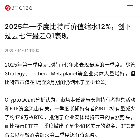
讯
资
2025年一季度比特币价值缩水12%，创下
讯
过去七年最差Q1表现
行
2025-04-07 11:00
情
2025年第一季度是比特币七年来表现最差的一季度。尽管
交
Strategy、Tether、Metaplanet等企业实体大量增持，但
易
比特币市值在1月至3月期间仍缩水了至少12%。
所
CryptoQuant分析认为，市场走低或与长期持有者抛售活动
虚
和ETF资金流出有关，一季度长期持有者的BTC持有量减少
拟
了约17.8万枚BTC，抵消了企业实体增持带来的看涨势头，
卡
而比特币ETF在一季度撤出了至少48亿美元的资金，BTC是
否会以积极态势结束第二季度还有待观察。
电