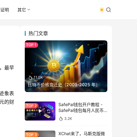
址证明
其它
热门文章
，最早
11.0K
比特币价格变迁史（2009-2025 年）
有迹象表
元的财
SafePal钱包开户教程 -
SafePal钱包每月人民币
消费前666U享受汇损补
3.2K
贴
XChat来了，马斯克版微