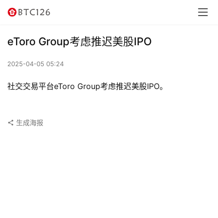
讯
资
eToro Group考虑推迟美股IPO
讯
2025-04-05 05:24
行
情
社交交易平台eToro Group考虑推迟美股IPO。
交
易
生成海报
所
虚
拟
卡
电