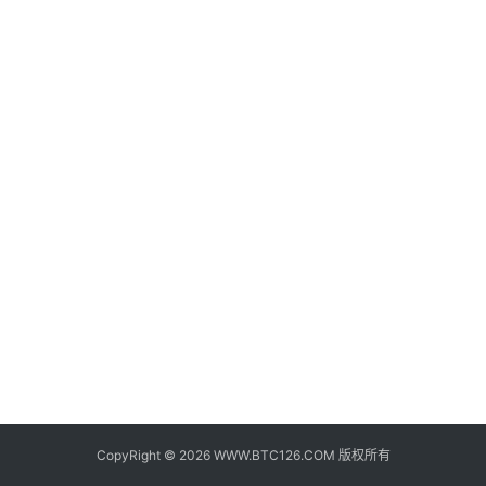
子
钱
包
香
港
银
行
证
券
交
易
所
地
址
CopyRight © 2026 WWW.BTC126.COM 版权所有
证