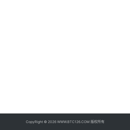
子
钱
包
香
港
银
行
证
券
交
易
所
地
址
CopyRight © 2026 WWW.BTC126.COM 版权所有
证