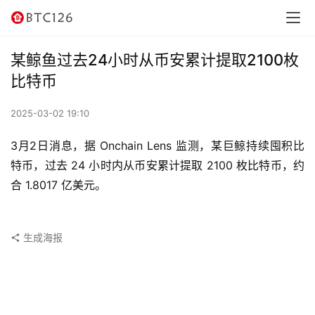
讯
资
某鲸鱼过去24小时从币安累计提取2100枚
讯
比特币
行
2025-03-02 19:10
情
3月2日消息，据 Onchain Lens 监测，某巨鲸持续囤积比
交
特币，过去 24 小时内从币安累计提取 2100 枚比特币，约
易
合 1.8017 亿美元。
所
虚
生成海报
拟
卡
电