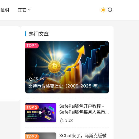
址证明
其它
热门文章
10.9K
比特币价格变迁史（2009-2025 年）
SafePal钱包开户教程 -
SafePal钱包每月人民币
消费前666U享受汇损补
3.2K
贴
XChat来了，马斯克版微