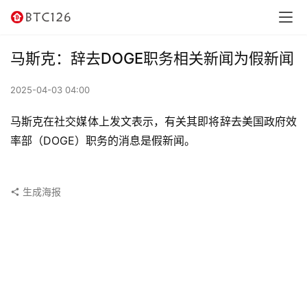
讯
资
马斯克：辞去DOGE职务相关新闻为假新闻
讯
2025-04-03 04:00
行
情
马斯克在社交媒体上发文表示，有关其即将辞去美国政府效
率部（DOGE）职务的消息是假新闻。
交
易
所
生成海报
虚
拟
卡
电