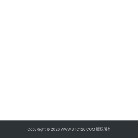
子
钱
包
香
港
银
行
证
券
交
易
所
地
址
CopyRight © 2026 WWW.BTC126.COM 版权所有
证