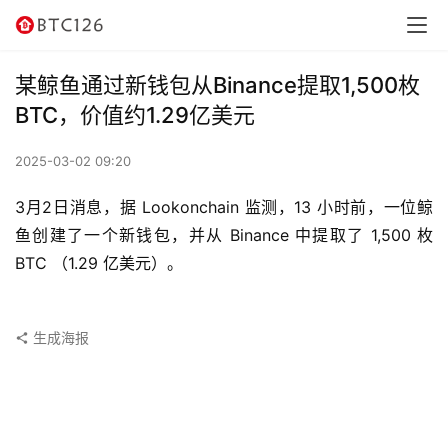
讯
资
某鲸鱼通过新钱包从Binance提取1,500枚
讯
BTC，价值约1.29亿美元
行
2025-03-02 09:20
情
3月2日消息，据 Lookonchain 监测，13 小时前，一位鲸
交
鱼创建了一个新钱包，并从 Binance 中提取了 1,500 枚 
易
BTC （1.29 亿美元）。
所
虚
生成海报
拟
卡
电