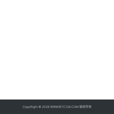
子
钱
包
香
港
银
行
证
券
交
易
所
地
址
CopyRight © 2026 WWW.BTC126.COM 版权所有
证