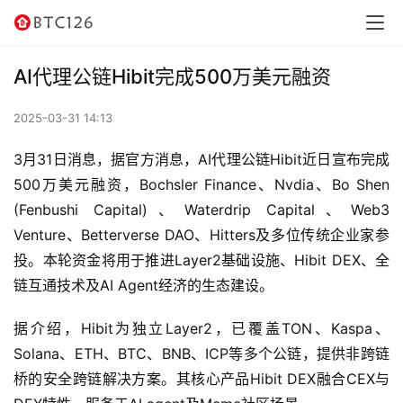
讯
资
AI代理公链Hibit完成500万美元融资
讯
2025-03-31 14:13
行
情
3月31日消息，据官方消息，AI代理公链Hibit近日宣布完成
500万美元融资，Bochsler Finance、Nvdia、Bo Shen 
交
(Fenbushi Capital)、Waterdrip Capital、Web3 
易
Venture、Betterverse DAO、Hitters及多位传统企业家参
所
投。本轮资金将用于推进Layer2基础设施、Hibit DEX、全
链互通技术及AI Agent经济的生态建设。
虚
拟
据介绍，Hibit为独立Layer2，已覆盖TON、Kaspa、
卡
Solana、ETH、BTC、BNB、ICP等多个公链，提供非跨链
桥的安全跨链解决方案。其核心产品Hibit DEX融合CEX与
电