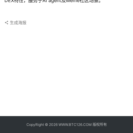
DEX特性，服务于AI agent及Meme社区场景。
子
钱
包
生成海报
香
港
银
行
证
券
交
易
所
地
址
CopyRight © 2026 WWW.BTC126.COM 版权所有
证