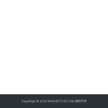
子
钱
包
香
港
银
行
证
券
交
易
所
地
址
CopyRight © 2026 WWW.BTC126.COM 版权所有
证