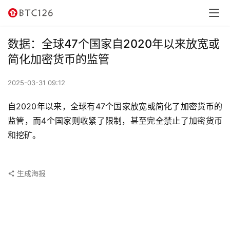
讯
资
数据：全球47个国家自2020年以来放宽或
讯
简化加密货币的监管
行
2025-03-31 09:12
情
自2020年以来，全球有47个国家放宽或简化了加密货币的
交
监管，而4个国家则收紧了限制，甚至完全禁止了加密货币
易
和挖矿。
所
虚
生成海报
拟
卡
电