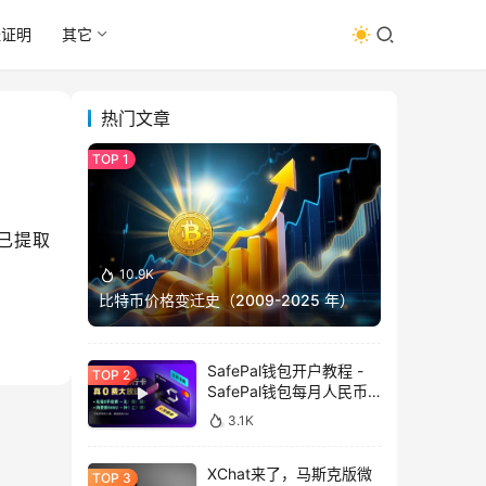
址证明
其它
热门文章
已提取 
10.9K
比特币价格变迁史（2009-2025 年）
SafePal钱包开户教程 -
SafePal钱包每月人民币
消费前666U享受汇损补
3.1K
贴
XChat来了，马斯克版微