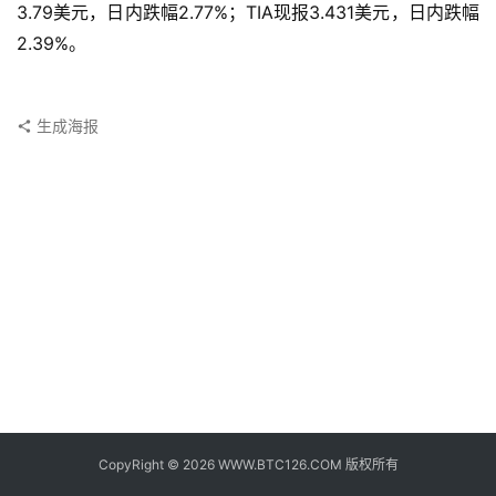
子
3.79美元，日内跌幅2.77%；TIA现报3.431美元，日内跌幅
钱
2.39%。
包
香
生成海报
港
银
行
证
券
交
易
所
地
址
CopyRight © 2026 WWW.BTC126.COM 版权所有
证