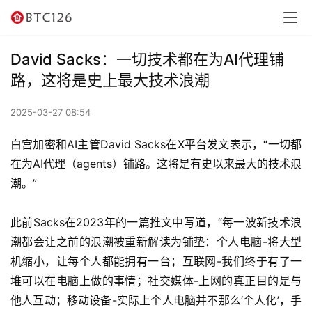
讯
资
David Sacks：一切技术都在为AI代理铺
讯
路，这将是史上最大技术浪潮
行
2025-03-27 08:54
情
白宫加密和AI主管David Sacks在X平台发文表示，“一切都
交
在为AI代理（agents）铺路。这将是有史以来最大的技术浪
易
潮。”
所
此前Sacks在2023年的一篇推文中写道，“每一波新技术浪
虚
潮都会让之前的浪潮被重新解读为铺垫：个人电脑-将大型
拟
机缩小，让每个人都能拥有一台；互联网-我们终于有了一
卡
堆可以在电脑上做的事情；社交媒体-上网的真正目的是与
他人互动；移动设备-实际上个人电脑并不那么‘个人化’，手
电