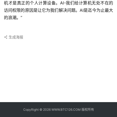
子
机才是真正的个人计算设备。AI-我们给计算机无处不在的
钱
访问权限的原因是让它为我们解决问题。AI是迄今为止最大
包
的浪潮。”
香
港
生成海报
银
行
证
券
交
易
所
地
址
CopyRight © 2026 WWW.BTC126.COM 版权所有
证