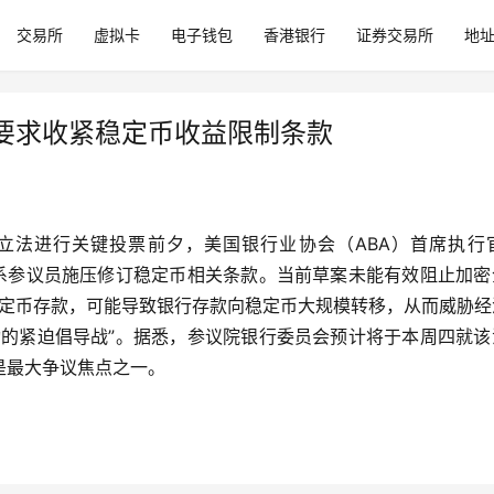
交易所
虚拟卡
电子钱包
香港银行
证券交易所
地
要求收紧稳定币收益限制条款
法进行关键投票前夕，美国银行业协会（ABA）首席执行官 R
即联系参议员施压修订稳定币相关条款。当前草案未能有效阻止加
ards）吸引稳定币存款，可能导致银行存款向稳定币大规模转移，从而威胁
动的紧迫倡导战”。据悉，参议院银行委员会预计将于本周四就该
是最大争议焦点之一。