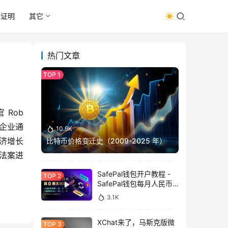
址证明
其它
热门文章
ob 
密企业通
10.9K
经济增长
比特币价格变迁史（2009-2025 年）
法案进
SafePal钱包开户教程 -
SafePal钱包每月人民币
消费前666U享受汇损补
3.1K
贴
XChat来了，马斯克版微