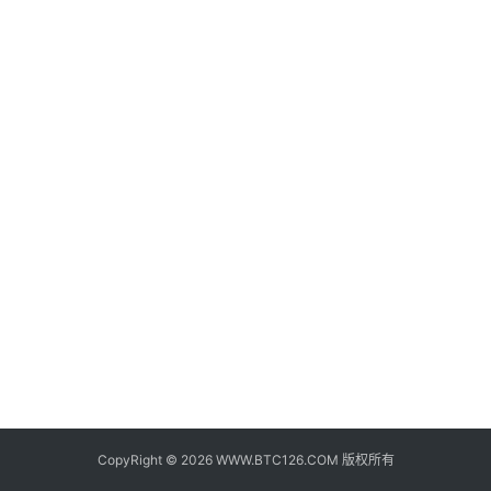
子
钱
包
香
港
银
行
证
券
交
易
所
地
址
CopyRight © 2026 WWW.BTC126.COM 版权所有
证