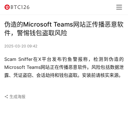
讯
资
伪造的Microsoft Teams网站正传播恶意软
讯
件，警惕钱包盗取风险
行
2025-03-20 09:42
情
Scam Sniffer在X平台发布钓鱼警报称，检测到伪造的
交
Microsoft Teams网站正在传播恶意软件。风险包括数据泄
易
露、凭证盗窃、会话劫持和钱包盗取。安装前请核实来源。
所
虚
生成海报
拟
卡
电