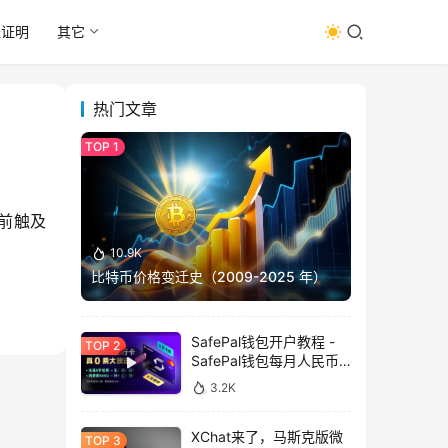
址证明
其它
热门文章
当前触及
10.9K
比特币价格变迁史（2009-2025 年）
SafePal钱包开户教程 -
SafePal钱包每月人民币
消费前666U享受汇损补
3.2K
贴
XChat来了，马斯克版微