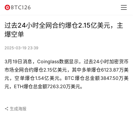
讯
资
过去24小时全网合约爆仓2.15亿美元，主
讯
爆空单
行
2025-03-19 23:39
情
3月19日消息，Coinglass数据显示，过去24小时加密货币
交
市场全网合约爆仓2.15亿美元，其中多单爆仓6123.87万美
易
元，空单爆仓1.54亿美元。BTC爆仓总金额3847.50万美
所
元，ETH爆仓总金额7263.20万美元。
虚
拟
生成海报
卡
电