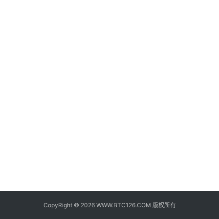
子
钱
包
香
港
银
行
证
券
交
易
所
地
址
CopyRight © 2026 WWW.BTC126.COM 版权所有
证