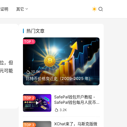
址证明
其它
热门文章
位，但
元可能
10.9K
比特币价格变迁史（2009-2025 年）
SafePal钱包开户教程 -
SafePal钱包每月人民币
消费前666U享受汇损补
3.2K
贴
XChat来了，马斯克版微