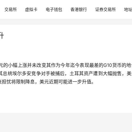
交易所
虚拟卡
电子钱包
香港银行
证券交易所
地
升
元的小幅上涨并未改变其作为今年迄今表现最差的G10货币的地
其总统埃尔多安竞争对手被捕后，土耳其资产遭到大幅抛售，美
胀担忧将限制降息，美元近期可能进一步升值。