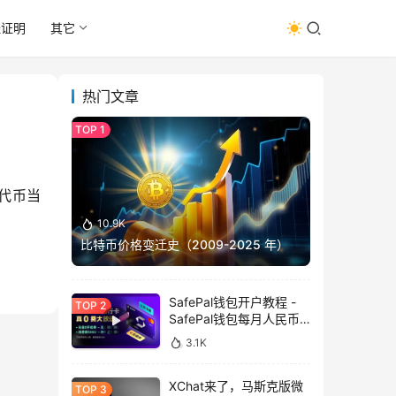
址证明
其它
热门文章
些代币当
10.9K
比特币价格变迁史（2009-2025 年）
SafePal钱包开户教程 -
SafePal钱包每月人民币
消费前666U享受汇损补
3.1K
贴
XChat来了，马斯克版微