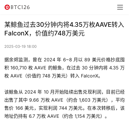
讯
资
某鲸鱼过去30分钟内将4.35万枚AAVE转入
讯
FalconX，价值约748万美元
行
2025-03-19 18:00
情
据余烬监测，曾在 2024 年 6~8 月以 89 美元价格抄底囤
交
积 160,710 枚 AAVE 的鲸鱼，在过去 30 分钟内将 4.35 万
易
枚 AAVE（价值约 748 万美元）转入 FalconX。
所
该鲸鱼从 2024 年 10 月开始陆续出售兑现利润，目前已经
虚
出售了其中 9.66 万枚 AAVE（约合 1,603 万美元），平均
拟
售价 166 美元，实现利润 744 万美元。在本次转移后，该
卡
地址仍持有 6.7 万枚 AAVE（约合 1,154 万美元）。
电