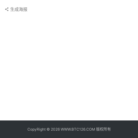
子
钱
生成海报
包
香
港
银
行
证
券
交
易
所
地
址
CopyRight © 2026 WWW.BTC126.COM 版权所有
证