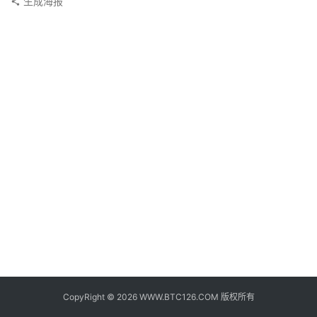
生成海报
子
钱
包
香
港
银
行
证
券
交
易
所
地
址
CopyRight © 2026 WWW.BTC126.COM 版权所有
证