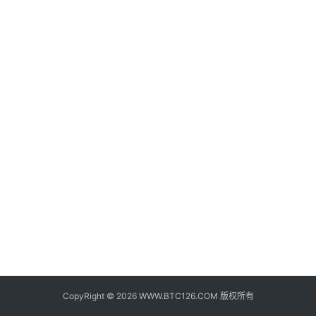
子
钱
包
香
港
银
行
证
券
交
易
所
地
址
CopyRight © 2026 WWW.BTC126.COM 版权所有
证