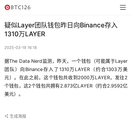
讯
资
疑似Layer团队钱包昨日向Binance存入
讯
1310万LAYER
行
2025-03-19 16:18
情
据The Data Nerd监测，昨天，一个钱包（可能属于Layer
交
团队）向Binance存入了1310万LAYER（约合1303万美
易
元）。在此之前，这个钱包共收到2000万LAYER，发往2
所
个钱包，这2个钱包共拥有2.873亿LAYER（约合2.9592亿
美元）。
虚
拟
卡
生成海报
电