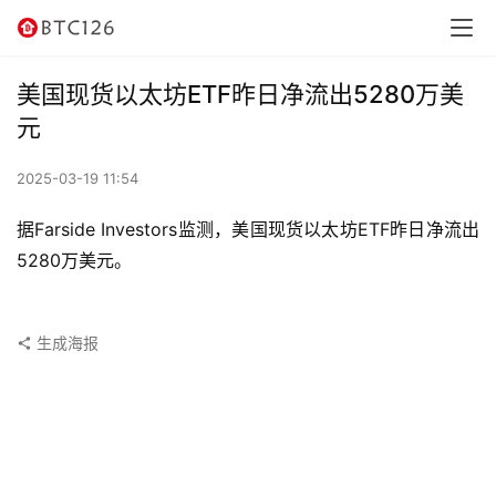
讯
资
美国现货以太坊ETF昨日净流出5280万美
讯
元
行
2025-03-19 11:54
情
据Farside Investors监测，美国现货以太坊ETF昨日净流出
交
5280万美元。
易
所
生成海报
虚
拟
卡
电