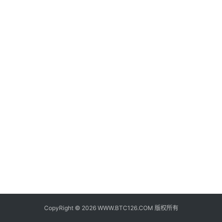
子
钱
包
香
港
银
行
证
券
交
易
所
地
址
CopyRight © 2026 WWW.BTC126.COM 版权所有
证