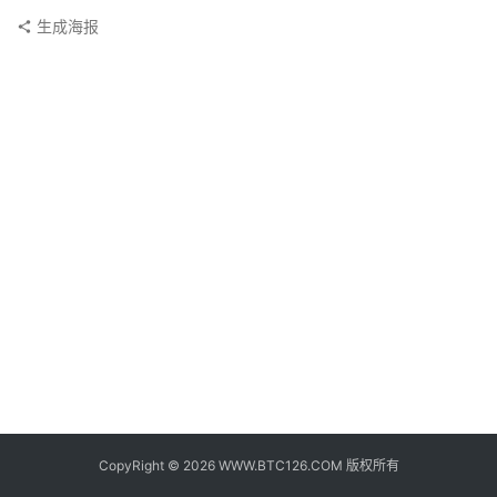
子
生成海报
钱
包
香
港
银
行
证
券
交
易
所
地
址
CopyRight © 2026 WWW.BTC126.COM 版权所有
证