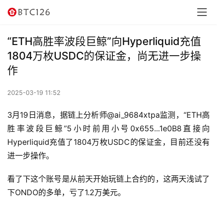
讯
资
“ETH高胜率波段巨鲸”向Hyperliquid充值
讯
1804万枚USDC的保证金，尚无进一步操
作
行
情
2025-03-19 11:52
交
3月19日消息，据链上分析师@ai_9684xtpa监测，“ETH高
易
胜率波段巨鲸”5小时前用小号0x655...1e0B8直接向
所
Hyperliquid充值了1804万枚USDC的保证金，目前还没有
进一步操作。
虚
拟
看了下这个账号是从前天开始玩链上合约的，这两天浅试了
卡
下ONDO的多单，亏了1.2万美元。
电