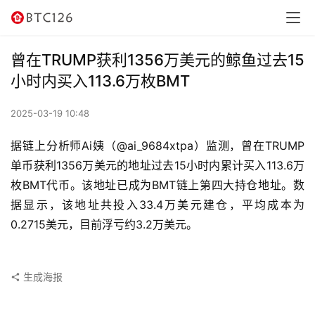
讯
资
曾在TRUMP获利1356万美元的鲸鱼过去15
讯
小时内买入113.6万枚BMT
行
2025-03-19 10:48
情
据链上分析师Ai姨（@ai_9684xtpa）监测，曾在TRUMP
交
单币获利1356万美元的地址过去15小时内累计买入113.6万
易
枚BMT代币。该地址已成为BMT链上第四大持仓地址。数
所
据显示，该地址共投入33.4万美元建仓，平均成本为
0.2715美元，目前浮亏约3.2万美元。
虚
拟
卡
生成海报
电