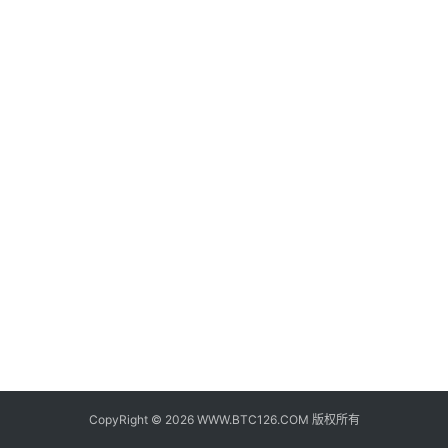
子
钱
包
香
港
银
行
证
券
交
易
所
地
址
CopyRight © 2026 WWW.BTC126.COM 版权所有
证