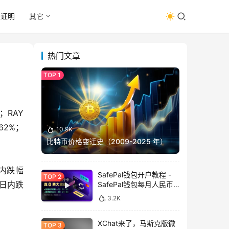
址证明
其它
热门文章
；RAY
62%；
10.9K
比特币价格变迁史（2009-2025 年）
日内跌幅
SafePal钱包开户教程 -
，日内跌
SafePal钱包每月人民币
消费前666U享受汇损补
3.2K
贴
XChat来了，马斯克版微