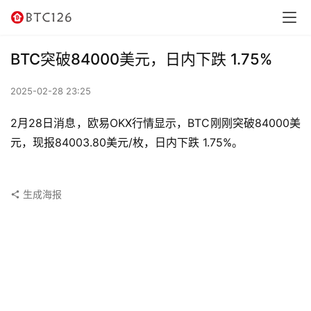
讯
资
BTC突破84000美元，日内下跌 1.75%
讯
2025-02-28 23:25
行
情
2月28日消息，欧易OKX行情显示，BTC刚刚突破84000美
元，现报84003.80美元/枚，日内下跌 1.75%。
交
易
所
生成海报
虚
拟
卡
电