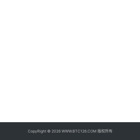
子
钱
包
香
港
银
行
证
券
交
易
所
地
址
CopyRight © 2026 WWW.BTC126.COM 版权所有
证