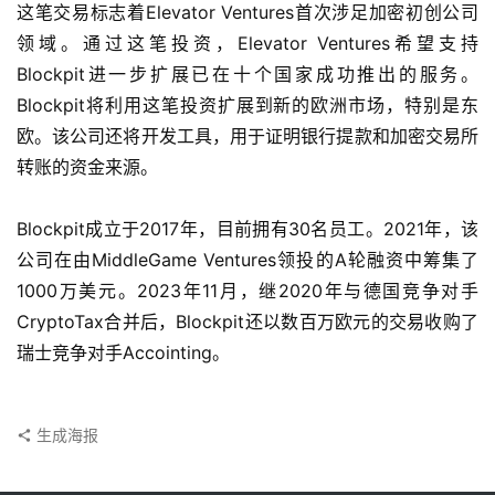
电
这笔交易标志着Elevator Ventures首次涉足加密初创公司
子
领域。通过这笔投资，Elevator Ventures希望支持
钱
Blockpit进一步扩展已在十个国家成功推出的服务。
包
Blockpit将利用这笔投资扩展到新的欧洲市场，特别是东
欧。该公司还将开发工具，用于证明银行提款和加密交易所
香
转账的资金来源。
港
银
Blockpit成立于2017年，目前拥有30名员工。2021年，该
行
公司在由MiddleGame Ventures领投的A轮融资中筹集了
1000万美元。2023年11月，继2020年与德国竞争对手
证
券
CryptoTax合并后，Blockpit还以数百万欧元的交易收购了
交
瑞士竞争对手Accointing。
易
所
生成海报
地
址