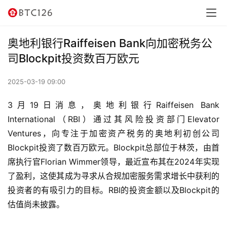
快
讯
奥地利银行Raiffeisen Bank向加密税务公
资
司Blockpit投资数百万欧元
讯
2025-03-19 09:00
行
情
3月19日消息，奥地利银行Raiffeisen Bank 
International（RBI）通过其风险投资部门Elevator 
交
Ventures，向专注于加密资产税务的奥地利初创公司
易
Blockpit投资了数百万欧元。Blockpit总部位于林茨，由首
所
席执行官Florian Wimmer领导，最近宣布其在2024年实现
了盈利，这使其成为寻求从合规加密服务需求增长中获利的
虚
投资者的有吸引力的目标。RBI的投资金额以及Blockpit的
拟
估值尚未披露。
卡