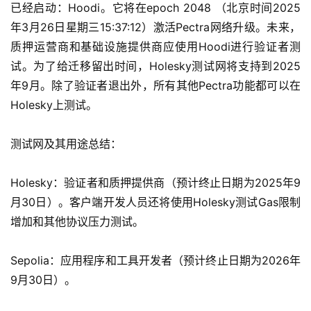
已经启动：Hoodi。它将在epoch 2048 （北京时间2025
虚
年3月26日星期三15:37:12）激活Pectra网络升级。未来，
拟
质押运营商和基础设施提供商应使用Hoodi进行验证者测
卡
试。为了给迁移留出时间，Holesky测试网将支持到2025
电
年9月。除了验证者退出外，所有其他Pectra功能都可以在
子
Holesky上测试。
钱
包
测试网及其用途总结：
香
Holesky：验证者和质押提供商（预计终止日期为2025年9
港
月30日）。客户端开发人员还将使用Holesky测试Gas限制
银
增加和其他协议压力测试。
行
Sepolia：应用程序和工具开发者（预计终止日期为2026年
证
券
9月30日）。
交