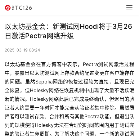
首
页
以太坊基金会：新测试网Hoodi将于3月26
日激活Pectra网络升级
快
讯
2025-03-19 08:24
资
以太坊基金会在官方博客中表示，Pectra测试网激活过程
讯
中，暴露出以太坊测试网上存款合约配置变更在客户端存在
的问题。虽然Sepolia网络的恢复过程较为直接，且现已完
行
全恢复，但Holesky网络在恢复机制中出现了大量不活跃泄
情
漏的情况。Holesky网络此后已完成最终确认，但退出的验
证者大约需要一年时间才能完全从验证者集中移除。虽然质
交
押者可以测试存款、合并和所有其他Pectra功能，但退出队
易
列的规模使得Holesky无法在合理的时间范围内用于测试完
所
整的验证者生命周期。为了解决这个问题，一个新的测试网