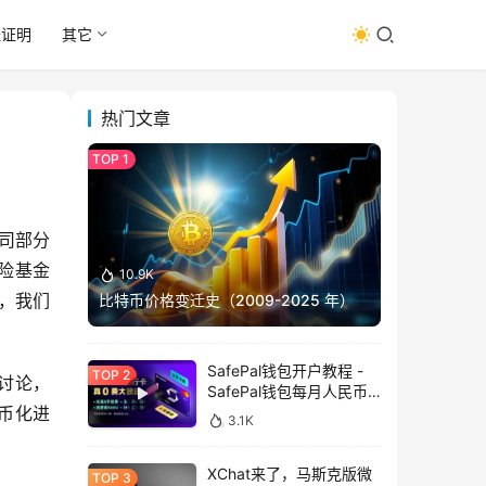
址证明
其它
热门文章
公司部分
险基金
10.9K
此，我们
比特币价格变迁史（2009-2025 年）
SafePal钱包开户教程 -
行讨论，
SafePal钱包每月人民币
消费前666U享受汇损补
币化进
3.1K
贴
XChat来了，马斯克版微