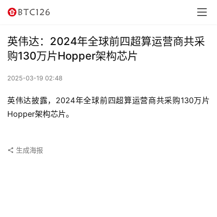
讯
资
英伟达：2024年全球前四超算运营商共采
讯
购130万片Hopper架构芯片
行
2025-03-19 02:48
情
英伟达披露，2024年全球前四超算运营商共采购130万片
交
Hopper架构芯片。
易
所
生成海报
虚
拟
卡
电