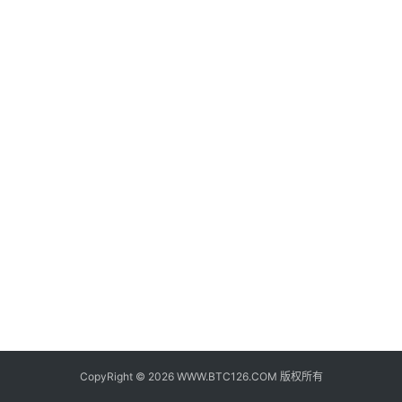
子
钱
包
香
港
银
行
证
券
交
易
所
地
址
CopyRight © 2026 WWW.BTC126.COM 版权所有
证