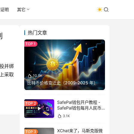
址证明
其它
热门文章
制
空投并绑
面上采取
10.9K
比特币价格变迁史（2009-2025 年）
SafePal钱包开户教程 -
SafePal钱包每月人民币
消费前666U享受汇损补
3.1K
贴
XChat来了，马斯克版微