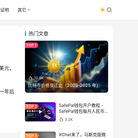
址证明
其它
热门文章
万美元，
10.9K
比特币价格变迁史（2009-2025 年）
押一年后
SafePal钱包开户教程 -
SafePal钱包每月人民币
消费前666U享受汇损补
3.2K
贴
XChat来了，马斯克版微