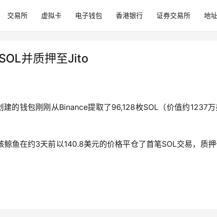
交易所
虚拟卡
电子钱包
香港银行
证券交易所
地
OL并质押至Jito
创建的钱包刚刚从Binance提取了96,128枚SOL（价值约1237
鱼在约3天前以140.8美元的价格平仓了首笔SOL交易，质