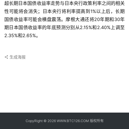
子
超长期日本国债收益率走势与日本央行政策利率之间的相关
钱
性可能将会消失；日本央行将利率提高到1%以上后，长期
包
国债收益率可能会横盘震荡。摩根大通还将20年期和30年
期日本国债收益率的年底预测分别从2.15%和2.40%上调至
香
2.35%和2.65%。
港
银
行
生成海报
证
券
交
易
所
地
址
CopyRight © 2026 WWW.BTC126.COM 版权所有
证