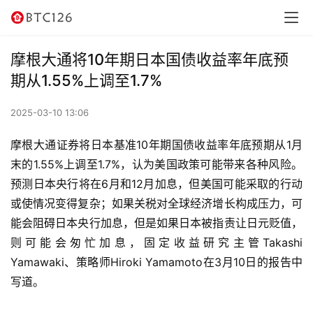
讯
资
摩根大通将10年期日本国债收益率年底预
讯
期从1.55%上调至1.7%
行
2025-03-10 13:06
情
摩根大通证券将日本基准10年期国债收益率年底预期从1月
交
末的1.55%上调至1.7%，认为美国政策可能带来各种风险。
易
预测日本央行将在6月和12月加息，但美国可能采取的行动
所
或使情况变得复杂；如果关税对全球经济增长构成压力，可
能会阻碍日本央行加息，但是如果日本被指责让日元贬值，
虚
则可能会匆忙加息，固定收益研究主管Takashi 
拟
Yamawaki、策略师Hiroki Yamamoto在3月10日的报告中
卡
写道。
电