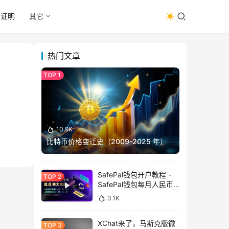
址证明
其它
热门文章
10.9K
比特币价格变迁史（2009-2025 年）
SafePal钱包开户教程 -
SafePal钱包每月人民币
消费前666U享受汇损补
3.1K
贴
XChat来了，马斯克版微