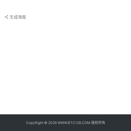
子
钱
包
生成海报
香
港
银
行
证
券
交
易
所
地
址
CopyRight © 2026 WWW.BTC126.COM 版权所有
证