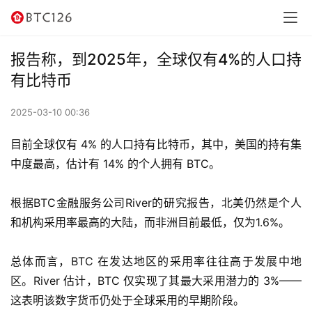
讯
资
报告称，到2025年，全球仅有4%的人口持
讯
有比特币
行
2025-03-10 00:36
情
目前全球仅有 4% 的人口持有比特币，其中，美国的持有集
交
中度最高，估计有 14% 的个人拥有 BTC。
易
所
根据BTC金融服务公司River的研究报告，北美仍然是个人
和机构采用率最高的大陆，而非洲目前最低​​，仅为1.6%。
虚
拟
总体而言，BTC 在发达地区的采用率往往高于发展中地
卡
区。River 估计，BTC 仅实现了其最大采用潜力的 3%——
这表明该数字货币仍处于全球采用的早期阶段。
电