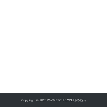
子
钱
包
香
港
银
行
证
券
交
易
所
地
址
CopyRight © 2026 WWW.BTC126.COM 版权所有
证