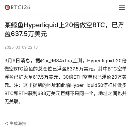
讯
资
某鲸鱼Hyperliquid上20倍做空BTC，已浮
讯
盈637.5万美元
行
2025-03-09 22:18
情
3月9日消息，据@ai_9684xtpa监测，Hyper liquid 20倍
交
做空BTC鲸鱼的总仓位已浮盈637.5万美元。其中BTC空单
易
浮盈已扩大至617.5万美元，30倍ETH空单也已浮盈20万美
所
元。注：这里提到的地址和此前Hyper liquid50倍杠杆做多
BTC和ETH获利683万美元巨鲸不是同一个，地址之间也并
虚
无关联。
拟
卡
生成海报
电