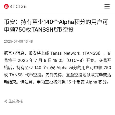
讯
资
币安：持有至少140个Alpha积分的用户可
讯
申领750枚TANSSI代币空投
行
2025-07-09 16:48
情
据官方消息，币安将上线 Tanssi Network（TANSSI），交
交
易将于 2025 年 7 月 9 日 19:05（UTC+8）开始。交易开
易
始后，持有至少 140 个币安 Alpha 积分的用户可申领 750 
所
枚 TANSSI 代币空投。先到先得，直至空投池领取完毕或活
动结束。请注意，申领空投将消耗 15 个币安 Alpha 积分。
虚
拟
卡
生成海报
电