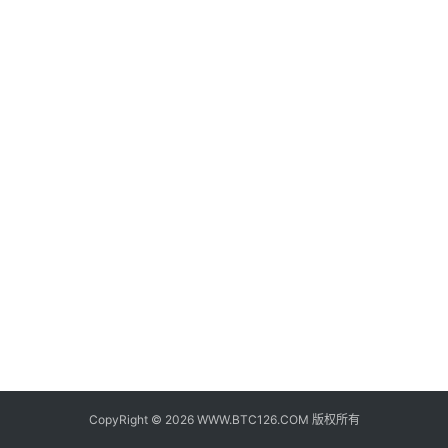
子
钱
包
香
港
银
行
证
券
交
易
所
地
址
CopyRight © 2026 WWW.BTC126.COM 版权所有
证