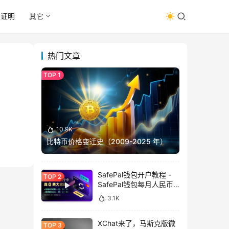
址证明
其它
热门文章
10.9K
比特币价格变迁史（2009-2025 年）
SafePal钱包开户教程 -
SafePal钱包每月人民币
消费前666U享受汇损补
3.1K
贴
XChat来了，马斯克版微