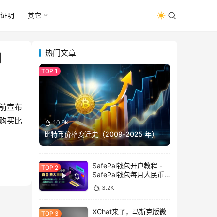
址证明
其它
热门文章
划
此前宣布
于购买比
10.9K
比特币价格变迁史（2009-2025 年）
SafePal钱包开户教程 -
SafePal钱包每月人民币
消费前666U享受汇损补
3.2K
贴
XChat来了，马斯克版微