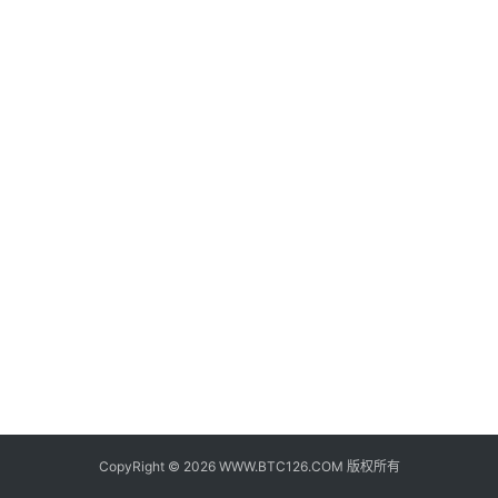
子
钱
包
香
港
银
行
证
券
交
易
所
地
址
CopyRight © 2026 WWW.BTC126.COM 版权所有
证