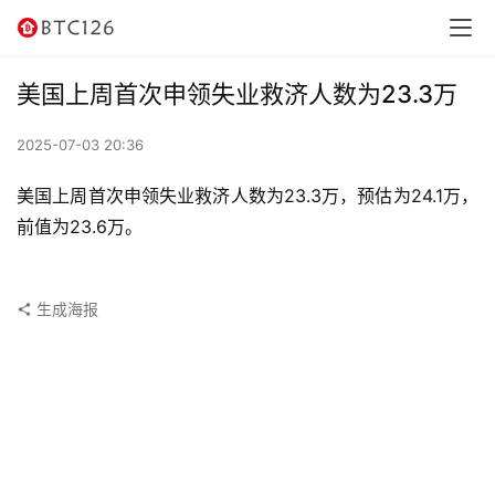
讯
资
美国上周首次申领失业救济人数为23.3万
讯
2025-07-03 20:36
行
情
美国上周首次申领失业救济人数为23.3万，预估为24.1万，
前值为23.6万。
交
易
所
生成海报
虚
拟
卡
电