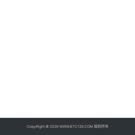
子
钱
包
香
港
银
行
证
券
交
易
所
地
址
CopyRight © 2026 WWW.BTC126.COM 版权所有
证