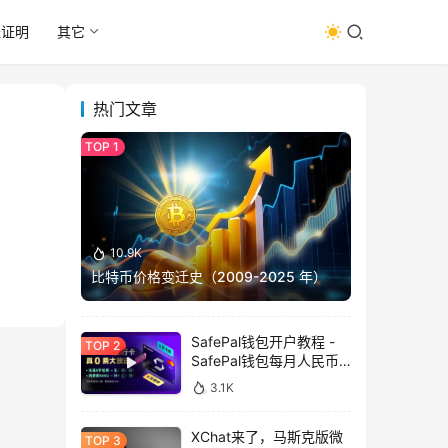
址证明
其它
热门文章
10.9K
比特币价格变迁史（2009-2025 年）
SafePal钱包开户教程 -
SafePal钱包每月人民币
消费前666U享受汇损补
3.1K
贴
XChat来了，马斯克版微