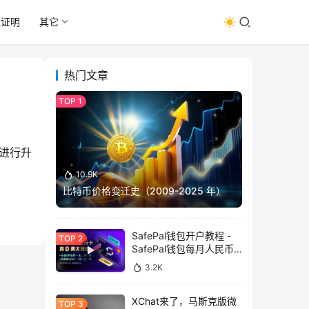
址证明
其它
热门文章
）进行升
10.9K
比特币价格变迁史（2009-2025 年）
SafePal钱包开户教程 -
SafePal钱包每月人民币
消费前666U享受汇损补
3.2K
贴
XChat来了，马斯克版微