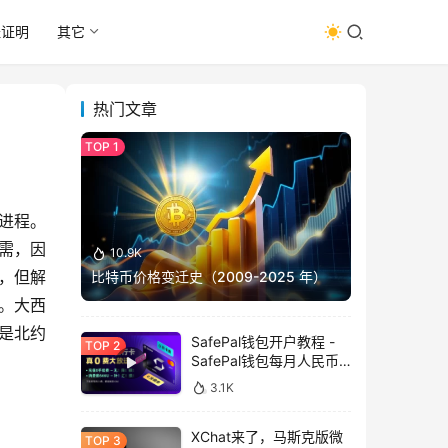
址证明
其它
热门文章
进程。
需，因
10.9K
存，但解
比特币价格变迁史（2009-2025 年）
。大西
的是北约
SafePal钱包开户教程 -
SafePal钱包每月人民币
消费前666U享受汇损补
3.1K
贴
XChat来了，马斯克版微