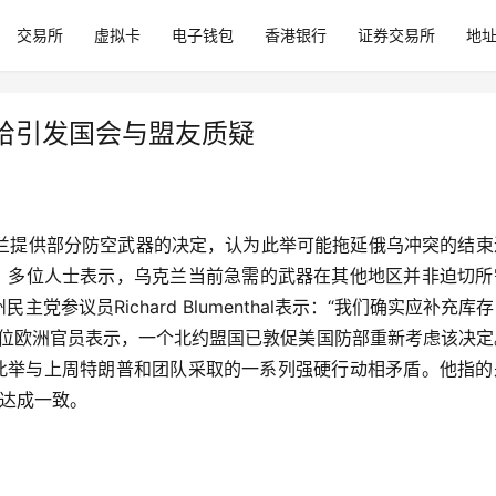
交易所
虚拟卡
电子钱包
香港银行
证券交易所
地
给引发国会与盟友质疑
兰提供部分防空武器的决定，认为此举可能拖延俄乌冲突的结束
法。多位人士表示，乌克兰当前急需的武器在其他地区并非迫切所
参议员Richard Blumenthal表示：“我们确实应补充库
一位欧洲官员表示，一个北约盟国已敦促美国防部重新考虑该决定
，美国此举与上周特朗普和团队采取的一系列强硬行动相矛盾。他指
%达成一致。