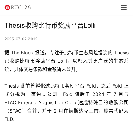
讯
资
Thesis收购比特币奖励平台Lolli
讯
2025-07-02 21:12
行
情
据 The Block 报道，专注于比特币生态风险投资的 Thesis 
已收购比特币奖励平台 Lolli，以融入其更广泛的生态系
交
统，具体交易条款和金额暂未公开。
易
所
Thesis 此前曾孵化过比特币奖励平台 Fold，之后 Fold 正
式分拆为一家独立公司。Fold 随后于 2024 年 7 月与 
虚
FTAC Emerald Acquisition Corp.达成特殊目的收购公司
拟
（SPAC）合并，并于 2 月在纳斯达克上市，股票代码为 
卡
FLD。
电