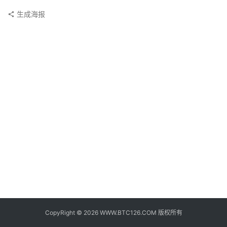
子
生成海报
钱
包
香
港
银
行
证
券
交
易
所
地
址
CopyRight © 2026 WWW.BTC126.COM 版权所有
证