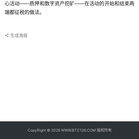
子
心活动——质押和数字资产挖矿——在活动的开始和结束两
钱
端都征税的做法。
包
香
生成海报
港
银
行
证
券
交
易
所
地
址
CopyRight © 2026 WWW.BTC126.COM 版权所有
证