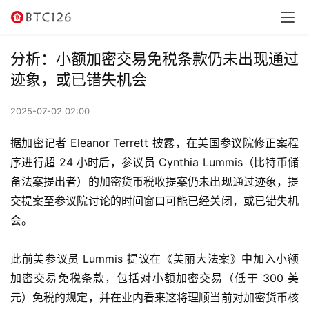
讯
资
分析：小额加密交易免税条款仍未出现通过
讯
迹象，或已错失机会
行
2025-07-02 02:00
情
据加密记者 Eleanor Terrett 披露，在美国参议院修正案程
交
序进行超 24 小时后，参议员 Cynthia Lummis（比特币储
易
备法案提出者）的加密货币税收提案仍未出现通过迹象，提
所
交提案至参议院讨论的时间窗口可能已经关闭，或已错失机
会。
虚
拟
此前美参议员 Lummis 提议在《美丽大法案》中加入小额
卡
加密交易免税条款，包括对小额加密交易（低于 300 美
元）免税的规定，并在业内看来这将理顺当前对加密货币核
电